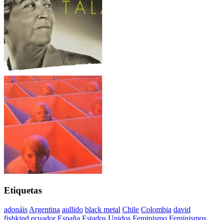
Etiquetas
adonáis
Argentina
aullido
black metal
Chile
Colombia
david
fishkind
ecuador
España
Estados Unidos
Feminismo
Feminismos