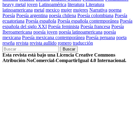
heavy metal
joven
Latinoamérica
literatura
Literatura
latinoamericana
metal
mexico
mujer
mujeres
Narrativa
poema
Poesía
Poesía argentina
poesía chilena
Poesía colombiana
Poesía
ecuatoriana
Poesía española
Poesía española contemporánea
Poesía
española del siglo XXI
Poesía feminista
Poesía francesa
Poesía
Iberoamericana
poesía joven
poesía latinoamericana
poesía
mexicana
Poesía mexicana contemporánea
Poesía peruana
poeta
reseña
revista
revista aullido
romero
traducción
Buscar:
Esta revista está bajo una Licencia Creative Commons
Atribución-NoComercial-CompartirIgual 4.0 Internacional.