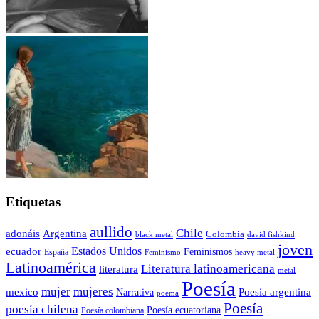
Etiquetas
aullido
Chile
adonáis
Argentina
Colombia
black metal
david fishkind
joven
Estados Unidos
ecuador
Feminismos
España
Feminismo
heavy metal
Latinoamérica
Literatura latinoamericana
literatura
metal
Poesía
mujer
mujeres
mexico
Poesía argentina
Narrativa
poema
Poesía
poesía chilena
Poesía ecuatoriana
Poesía colombiana