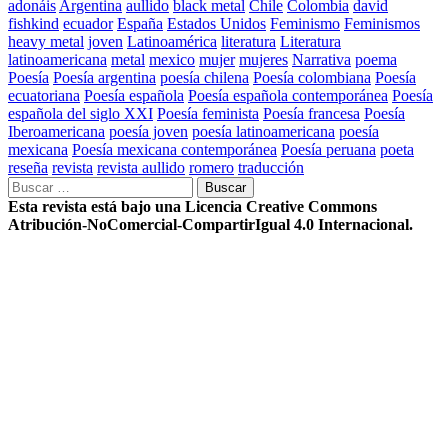
adonáis
Argentina
aullido
black metal
Chile
Colombia
david
fishkind
ecuador
España
Estados Unidos
Feminismo
Feminismos
heavy metal
joven
Latinoamérica
literatura
Literatura
latinoamericana
metal
mexico
mujer
mujeres
Narrativa
poema
Poesía
Poesía argentina
poesía chilena
Poesía colombiana
Poesía
ecuatoriana
Poesía española
Poesía española contemporánea
Poesía
española del siglo XXI
Poesía feminista
Poesía francesa
Poesía
Iberoamericana
poesía joven
poesía latinoamericana
poesía
mexicana
Poesía mexicana contemporánea
Poesía peruana
poeta
reseña
revista
revista aullido
romero
traducción
Buscar:
Esta revista está bajo una Licencia Creative Commons
Atribución-NoComercial-CompartirIgual 4.0 Internacional.