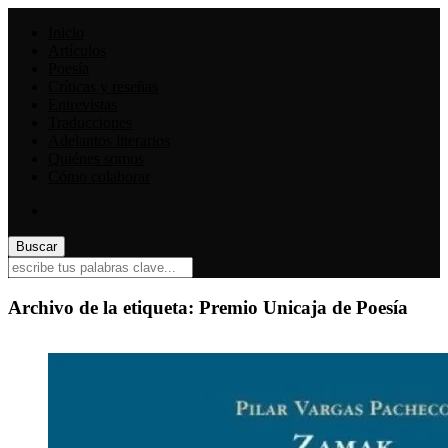
Inicio
Artículos
Poesía
Críticas y reseñas
Entrevistas
Traducciones
Adelantos literarios
Quiénes somos
Cómo colaborar
Archivo de la etiqueta:
Premio Unicaja de Poesía