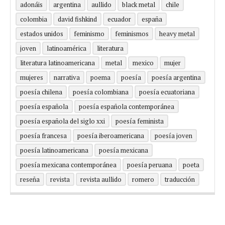
adonáis
argentina
aullido
black metal
chile
colombia
david fishkind
ecuador
españa
estados unidos
feminismo
feminismos
heavy metal
joven
latinoamérica
literatura
literatura latinoamericana
metal
mexico
mujer
mujeres
narrativa
poema
poesía
poesía argentina
poesía chilena
poesía colombiana
poesía ecuatoriana
poesía española
poesía española contemporánea
poesía española del siglo xxi
poesía feminista
poesía francesa
poesía iberoamericana
poesía joven
poesía latinoamericana
poesía mexicana
poesía mexicana contemporánea
poesía peruana
poeta
reseña
revista
revista aullido
romero
traducción