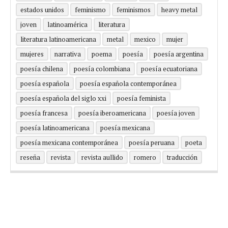
estados unidos
feminismo
feminismos
heavy metal
joven
latinoamérica
literatura
literatura latinoamericana
metal
mexico
mujer
mujeres
narrativa
poema
poesía
poesía argentina
poesía chilena
poesía colombiana
poesía ecuatoriana
poesía española
poesía española contemporánea
poesía española del siglo xxi
poesía feminista
poesía francesa
poesía iberoamericana
poesía joven
poesía latinoamericana
poesía mexicana
poesía mexicana contemporánea
poesía peruana
poeta
reseña
revista
revista aullido
romero
traducción