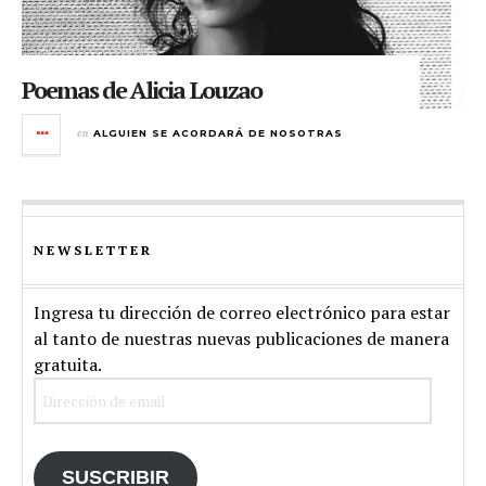
Poemas de Alicia Louzao
en
ALGUIEN SE ACORDARÁ DE NOSOTRAS
NEWSLETTER
Ingresa tu dirección de correo electrónico para estar
al tanto de nuestras nuevas publicaciones de manera
gratuita.
Dirección
de
email
SUSCRIBIR