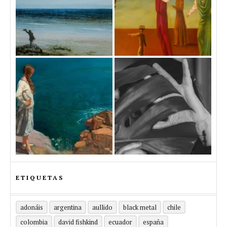
ETIQUETAS
adonáis
argentina
aullido
black metal
chile
colombia
david fishkind
ecuador
españa