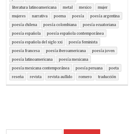
literatura latinoamericana
metal
mexico
mujer
mujeres
narrativa
poema
poesía
poesía argentina
poesía chilena
poesía colombiana
poesía ecuatoriana
poesía española
poesía española contemporánea
poesía española del siglo xxi
poesía feminista
poesía francesa
poesía iberoamericana
poesía joven
poesía latinoamericana
poesía mexicana
poesía mexicana contemporánea
poesía peruana
poeta
reseña
revista
revista aullido
romero
traducción
Buscar: