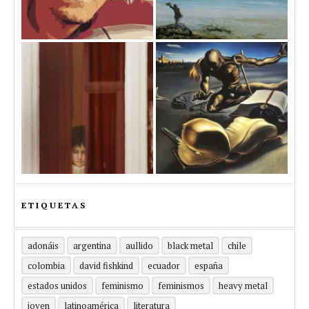
ETIQUETAS
adonáis
argentina
aullido
black metal
chile
colombia
david fishkind
ecuador
españa
estados unidos
feminismo
feminismos
heavy metal
joven
latinoamérica
literatura