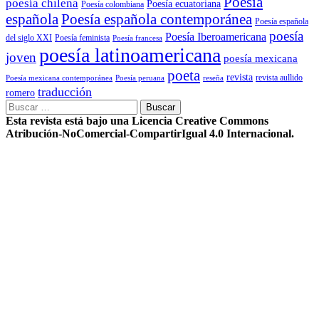
Poesía
poesía chilena
Poesía ecuatoriana
Poesía colombiana
Poesía española contemporánea
española
Poesía española
poesía
Poesía Iberoamericana
del siglo XXI
Poesía feminista
Poesía francesa
poesía latinoamericana
joven
poesía mexicana
poeta
revista
Poesía mexicana contemporánea
reseña
revista aullido
Poesía peruana
traducción
romero
Buscar:
Esta revista está bajo una Licencia Creative Commons
Atribución-NoComercial-CompartirIgual 4.0 Internacional.