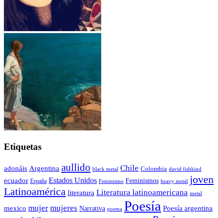
Etiquetas
aullido
Chile
adonáis
Argentina
Colombia
black metal
david fishkind
joven
Estados Unidos
ecuador
Feminismos
España
Feminismo
heavy metal
Latinoamérica
Literatura latinoamericana
literatura
metal
Poesía
mujer
mujeres
mexico
Poesía argentina
Narrativa
poema