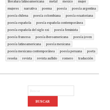
literatura latinoamericana
metal
mexico
mujer
mujeres
narrativa
poema
poesía
poesía argentina
poesía chilena
poesía colombiana
poesía ecuatoriana
poesía española
poesía española contemporánea
poesía española del siglo xxi
poesía feminista
poesía francesa
poesía iberoamericana
poesía joven
poesía latinoamericana
poesía mexicana
poesía mexicana contemporánea
poesía peruana
poeta
reseña
revista
revista aullido
romero
traducción
Buscar: