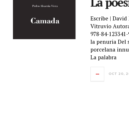
La poes
Escribe | David
Vitruvio Autora
978-84-123341-9
la penuria Del 
porcelana innu
La palabra
OCT 20, 2