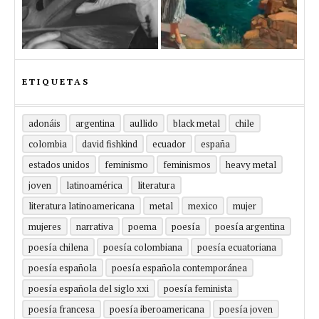
ETIQUETAS
adonáis
argentina
aullido
black metal
chile
colombia
david fishkind
ecuador
españa
estados unidos
feminismo
feminismos
heavy metal
joven
latinoamérica
literatura
literatura latinoamericana
metal
mexico
mujer
mujeres
narrativa
poema
poesía
poesía argentina
poesía chilena
poesía colombiana
poesía ecuatoriana
poesía española
poesía española contemporánea
poesía española del siglo xxi
poesía feminista
poesía francesa
poesía iberoamericana
poesía joven