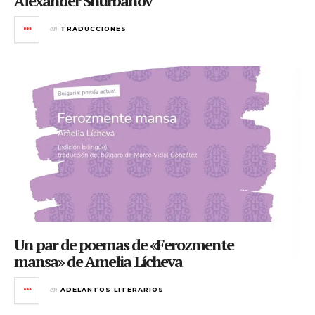
Alexánder Shúrbanov
en
TRADUCCIONES
Un par de poemas de «Ferozmente
mansa» de Amelia Lícheva
en
ADELANTOS LITERARIOS