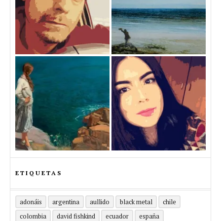
ETIQUETAS
adonáis
argentina
aullido
black metal
chile
colombia
david fishkind
ecuador
españa