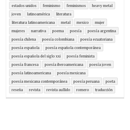
estados unidos
feminismo
feminismos
heavy metal
joven
latinoamérica
literatura
literatura latinoamericana
metal
mexico
mujer
mujeres
narrativa
poema
poesía
poesía argentina
poesía chilena
poesía colombiana
poesía ecuatoriana
poesía española
poesía española contemporánea
poesía española del siglo xxi
poesía feminista
poesía francesa
poesía iberoamericana
poesía joven
poesía latinoamericana
poesía mexicana
poesía mexicana contemporánea
poesía peruana
poeta
reseña
revista
revista aullido
romero
traducción