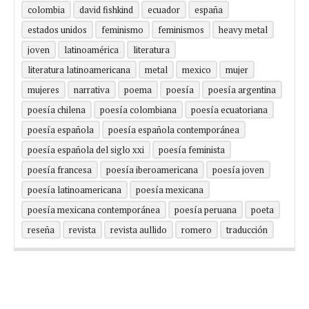
colombia
david fishkind
ecuador
españa
estados unidos
feminismo
feminismos
heavy metal
joven
latinoamérica
literatura
literatura latinoamericana
metal
mexico
mujer
mujeres
narrativa
poema
poesía
poesía argentina
poesía chilena
poesía colombiana
poesía ecuatoriana
poesía española
poesía española contemporánea
poesía española del siglo xxi
poesía feminista
poesía francesa
poesía iberoamericana
poesía joven
poesía latinoamericana
poesía mexicana
poesía mexicana contemporánea
poesía peruana
poeta
reseña
revista
revista aullido
romero
traducción