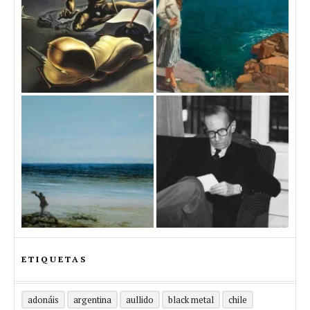
ETIQUETAS
adonáis
argentina
aullido
black metal
chile