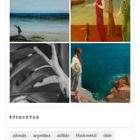
ETIQUETAS
adonáis
argentina
aullido
black metal
chile