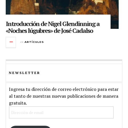
Introducción de Nigel Glendinning a
«Noches lúgubres» de José Cadalso
en
ARTÍCULOS
NEWSLETTER
Ingresa tu dirección de correo electrónico para estar
al tanto de nuestras nuevas publicaciones de manera
gratuita.
Dirección
de
email