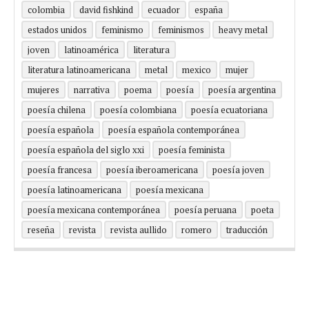
colombia
david fishkind
ecuador
españa
estados unidos
feminismo
feminismos
heavy metal
joven
latinoamérica
literatura
literatura latinoamericana
metal
mexico
mujer
mujeres
narrativa
poema
poesía
poesía argentina
poesía chilena
poesía colombiana
poesía ecuatoriana
poesía española
poesía española contemporánea
poesía española del siglo xxi
poesía feminista
poesía francesa
poesía iberoamericana
poesía joven
poesía latinoamericana
poesía mexicana
poesía mexicana contemporánea
poesía peruana
poeta
reseña
revista
revista aullido
romero
traducción