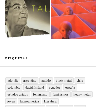
ETIQUETAS
adonáis
argentina
aullido
black metal
chile
colombia
david fishkind
ecuador
españa
estados unidos
feminismo
feminismos
heavy metal
joven
latinoamérica
literatura