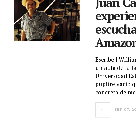
Juan Ca
experie
escucha
Amazon
Escribe | Willi
un aula de la f
Universidad Est
pupitre vacío q
concreta de me
SEP 07, 2