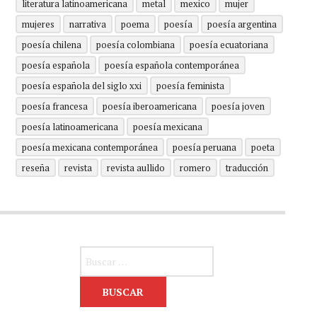
literatura latinoamericana
metal
mexico
mujer
mujeres
narrativa
poema
poesía
poesía argentina
poesía chilena
poesía colombiana
poesía ecuatoriana
poesía española
poesía española contemporánea
poesía española del siglo xxi
poesía feminista
poesía francesa
poesía iberoamericana
poesía joven
poesía latinoamericana
poesía mexicana
poesía mexicana contemporánea
poesía peruana
poeta
reseña
revista
revista aullido
romero
traducción
Buscar: