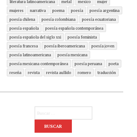
literatura latinoamericana
metal
mexico
mujer
mujeres
narrativa
poema
poesía
poesía argentina
poesía chilena
poesía colombiana
poesía ecuatoriana
poesía española
poesía española contemporánea
poesía española del siglo xxi
poesía feminista
poesía francesa
poesía iberoamericana
poesía joven
poesía latinoamericana
poesía mexicana
poesía mexicana contemporánea
poesía peruana
poeta
reseña
revista
revista aullido
romero
traducción
Buscar: