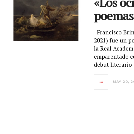
«Los oc
poemas 
Francisco Brine
2021) fue un p
la Real Academi
emparentado co
debut literario 
MAY 20, 