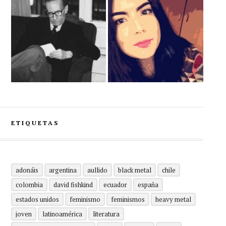
ETIQUETAS
adonáis
argentina
aullido
black metal
chile
colombia
david fishkind
ecuador
españa
estados unidos
feminismo
feminismos
heavy metal
joven
latinoamérica
literatura