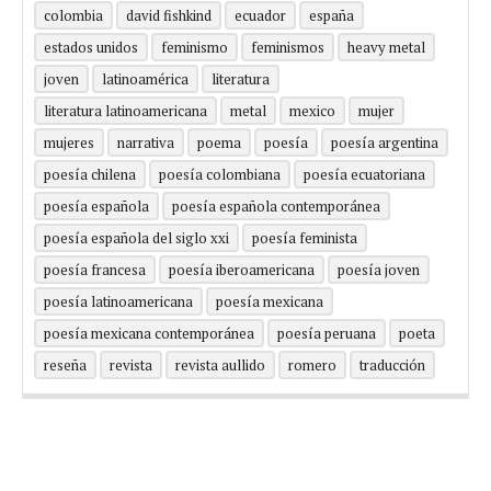
colombia
david fishkind
ecuador
españa
estados unidos
feminismo
feminismos
heavy metal
joven
latinoamérica
literatura
literatura latinoamericana
metal
mexico
mujer
mujeres
narrativa
poema
poesía
poesía argentina
poesía chilena
poesía colombiana
poesía ecuatoriana
poesía española
poesía española contemporánea
poesía española del siglo xxi
poesía feminista
poesía francesa
poesía iberoamericana
poesía joven
poesía latinoamericana
poesía mexicana
poesía mexicana contemporánea
poesía peruana
poeta
reseña
revista
revista aullido
romero
traducción