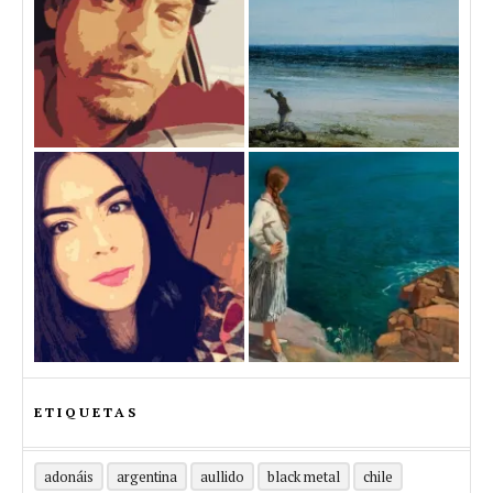
ETIQUETAS
adonáis
argentina
aullido
black metal
chile