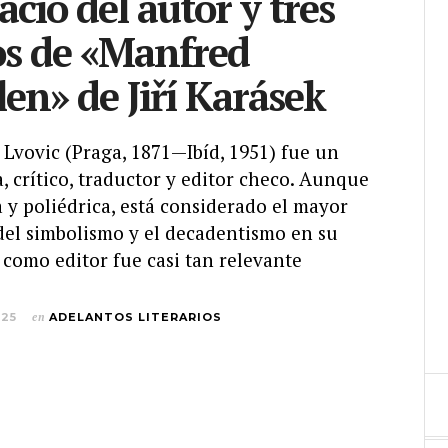
acio del autor y tres
os de «Manfred
en» de Jiří Karásek
 Lvovic (Praga, 1871—Ibíd, 1951) fue un
a, crítico, traductor y editor checo. Aunque
a y poliédrica, está considerado el mayor
del simbolismo y el decadentismo en su
o como editor fue casi tan relevante
025
en
ADELANTOS LITERARIOS