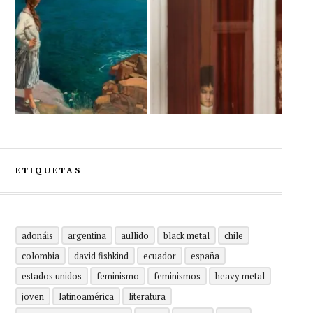
ETIQUETAS
adonáis
argentina
aullido
black metal
chile
colombia
david fishkind
ecuador
españa
estados unidos
feminismo
feminismos
heavy metal
joven
latinoamérica
literatura