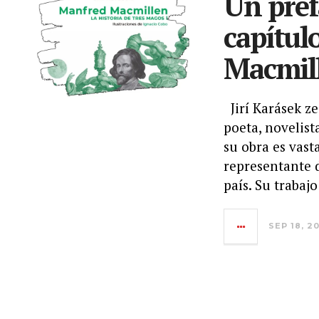
Un pref
capítul
Macmill
Jirí Karásek ze
poeta, novelist
su obra es vast
representante 
país. Su trabaj
SEP 18, 2