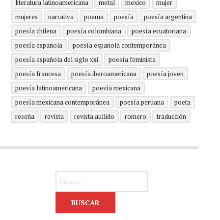
literatura latinoamericana
metal
mexico
mujer
mujeres
narrativa
poema
poesía
poesía argentina
poesía chilena
poesía colombiana
poesía ecuatoriana
poesía española
poesía española contemporánea
poesía española del siglo xxi
poesía feminista
poesía francesa
poesía iberoamericana
poesía joven
poesía latinoamericana
poesía mexicana
poesía mexicana contemporánea
poesía peruana
poeta
reseña
revista
revista aullido
romero
traducción
Buscar: