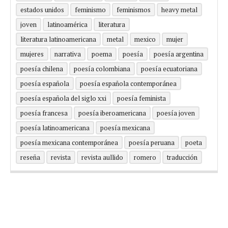
estados unidos
feminismo
feminismos
heavy metal
joven
latinoamérica
literatura
literatura latinoamericana
metal
mexico
mujer
mujeres
narrativa
poema
poesía
poesía argentina
poesía chilena
poesía colombiana
poesía ecuatoriana
poesía española
poesía española contemporánea
poesía española del siglo xxi
poesía feminista
poesía francesa
poesía iberoamericana
poesía joven
poesía latinoamericana
poesía mexicana
poesía mexicana contemporánea
poesía peruana
poeta
reseña
revista
revista aullido
romero
traducción