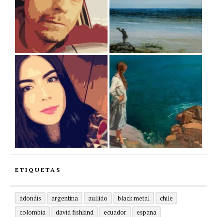
ETIQUETAS
adonáis
argentina
aullido
black metal
chile
colombia
david fishkind
ecuador
españa