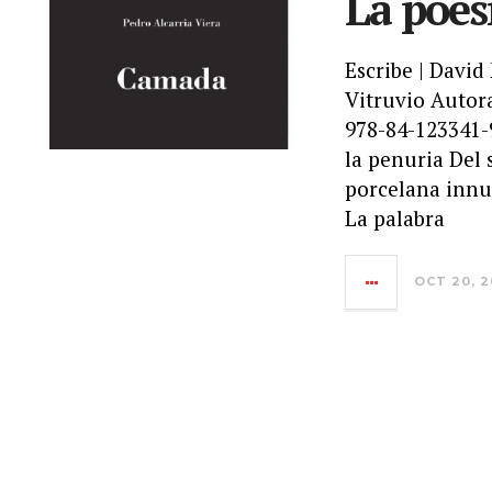
La poes
Escribe | David
Vitruvio Autora
978-84-123341-9
la penuria Del 
porcelana innu
La palabra
OCT 20, 2