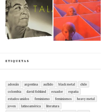
ETIQUETAS
adonáis
argentina
aullido
black metal
chile
colombia
david fishkind
ecuador
españa
estados unidos
feminismo
feminismos
heavy metal
joven
latinoamérica
literatura