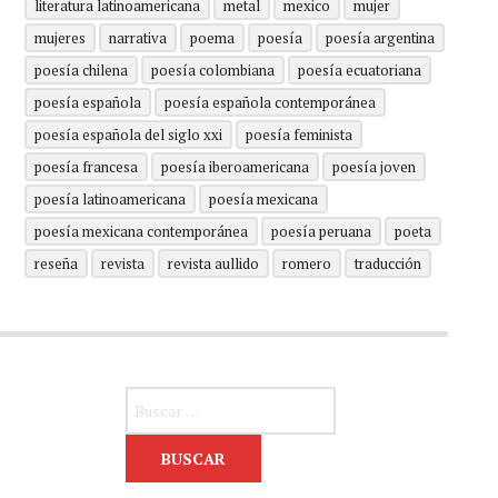
literatura latinoamericana
metal
mexico
mujer
mujeres
narrativa
poema
poesía
poesía argentina
poesía chilena
poesía colombiana
poesía ecuatoriana
poesía española
poesía española contemporánea
poesía española del siglo xxi
poesía feminista
poesía francesa
poesía iberoamericana
poesía joven
poesía latinoamericana
poesía mexicana
poesía mexicana contemporánea
poesía peruana
poeta
reseña
revista
revista aullido
romero
traducción
Buscar: