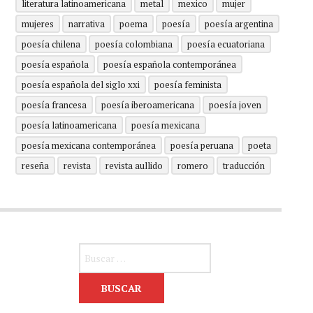
literatura latinoamericana
metal
mexico
mujer
mujeres
narrativa
poema
poesía
poesía argentina
poesía chilena
poesía colombiana
poesía ecuatoriana
poesía española
poesía española contemporánea
poesía española del siglo xxi
poesía feminista
poesía francesa
poesía iberoamericana
poesía joven
poesía latinoamericana
poesía mexicana
poesía mexicana contemporánea
poesía peruana
poeta
reseña
revista
revista aullido
romero
traducción
Buscar: