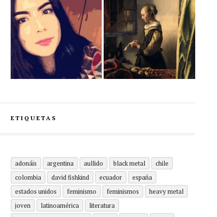
ETIQUETAS
adonáis
argentina
aullido
black metal
chile
colombia
david fishkind
ecuador
españa
estados unidos
feminismo
feminismos
heavy metal
joven
latinoamérica
literatura