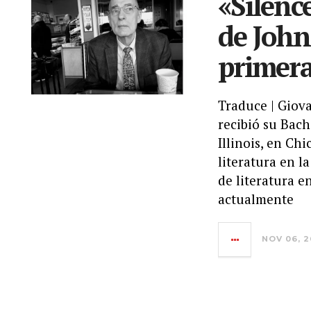
«Silenc
de John
primera
Traduce | Giov
recibió su Bach
Illinois, en Ch
literatura en l
de literatura en
actualmente
NOV 06, 