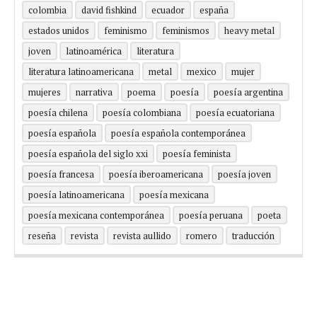
colombia
david fishkind
ecuador
españa
estados unidos
feminismo
feminismos
heavy metal
joven
latinoamérica
literatura
literatura latinoamericana
metal
mexico
mujer
mujeres
narrativa
poema
poesía
poesía argentina
poesía chilena
poesía colombiana
poesía ecuatoriana
poesía española
poesía española contemporánea
poesía española del siglo xxi
poesía feminista
poesía francesa
poesía iberoamericana
poesía joven
poesía latinoamericana
poesía mexicana
poesía mexicana contemporánea
poesía peruana
poeta
reseña
revista
revista aullido
romero
traducción