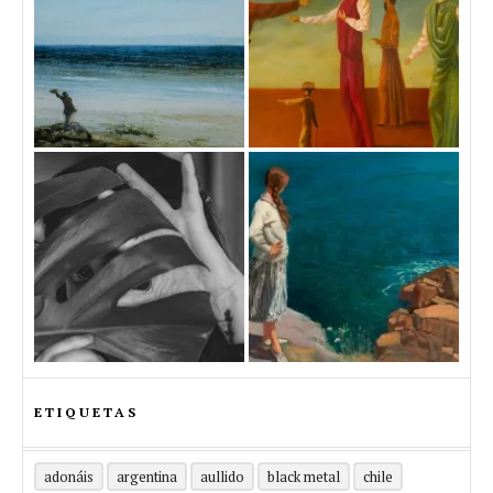
ETIQUETAS
adonáis
argentina
aullido
black metal
chile