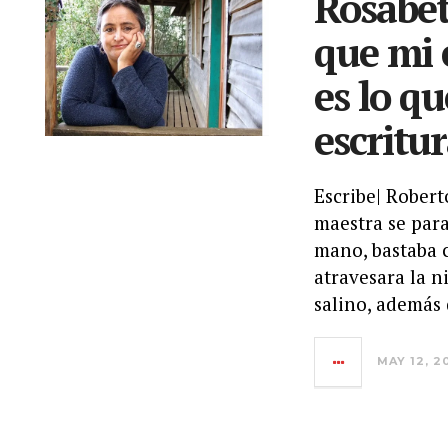
Rosabet
que mi 
es lo q
escritu
Escribe| Robert
maestra se par
mano, bastaba 
atravesara la n
salino, además 
MAY 12, 2