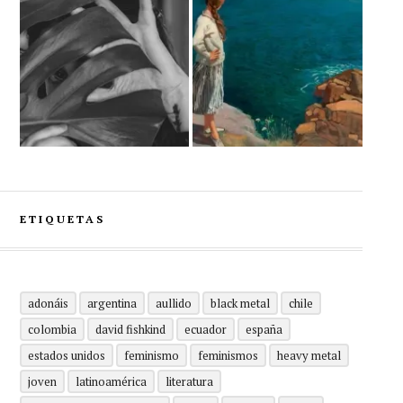
ETIQUETAS
adonáis
argentina
aullido
black metal
chile
colombia
david fishkind
ecuador
españa
estados unidos
feminismo
feminismos
heavy metal
joven
latinoamérica
literatura