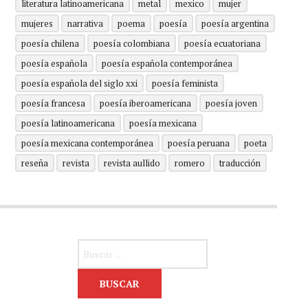
literatura latinoamericana
metal
mexico
mujer
mujeres
narrativa
poema
poesía
poesía argentina
poesía chilena
poesía colombiana
poesía ecuatoriana
poesía española
poesía española contemporánea
poesía española del siglo xxi
poesía feminista
poesía francesa
poesía iberoamericana
poesía joven
poesía latinoamericana
poesía mexicana
poesía mexicana contemporánea
poesía peruana
poeta
reseña
revista
revista aullido
romero
traducción
Buscar: