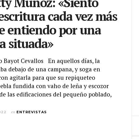
ty Muñoz: «Siento
escritura cada vez más
ue entiendo por una
ra situada»
o Bayot Cevallos En aquellos días, la
aba debajo de una campana, y soga en
con agitarla para que su repiqueteo
iebla fundida con vaho de leña y escozor
de las edificaciones del pequeño poblado,
022
en
ENTREVISTAS