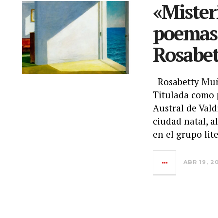
«Mister
poemas
Rosabe
Rosabetty Muño
Titulada como 
Austral de Vald
ciudad natal, a
en el grupo lit
ABR 19, 2