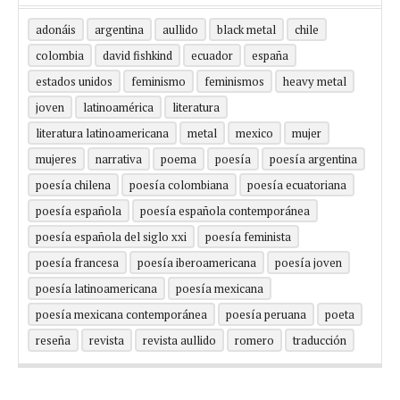
adonáis
argentina
aullido
black metal
chile
colombia
david fishkind
ecuador
españa
estados unidos
feminismo
feminismos
heavy metal
joven
latinoamérica
literatura
literatura latinoamericana
metal
mexico
mujer
mujeres
narrativa
poema
poesía
poesía argentina
poesía chilena
poesía colombiana
poesía ecuatoriana
poesía española
poesía española contemporánea
poesía española del siglo xxi
poesía feminista
poesía francesa
poesía iberoamericana
poesía joven
poesía latinoamericana
poesía mexicana
poesía mexicana contemporánea
poesía peruana
poeta
reseña
revista
revista aullido
romero
traducción