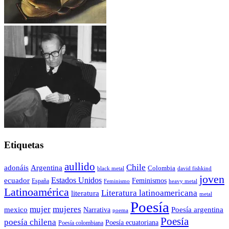
Etiquetas
aullido
Chile
adonáis
Argentina
Colombia
black metal
david fishkind
joven
Estados Unidos
ecuador
Feminismos
España
Feminismo
heavy metal
Latinoamérica
Literatura latinoamericana
literatura
metal
Poesía
mujer
mujeres
mexico
Poesía argentina
Narrativa
poema
Poesía
poesía chilena
Poesía ecuatoriana
Poesía colombiana