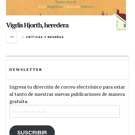
Vigdis Hjorth, heredera
en
CRÍTICAS Y RESEÑAS
NEWSLETTER
Ingresa tu dirección de correo electrónico para estar
al tanto de nuestras nuevas publicaciones de manera
gratuita.
Dirección
de
email
SUSCRIBIR