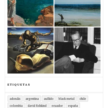
ETIQUETAS
adonáis
argentina
aullido
black metal
chile
colombia
david fishkind
ecuador
españa