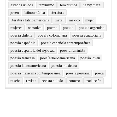
estados unidos
feminismo
feminismos
heavy metal
joven
latinoamérica
literatura
literatura latinoamericana
metal
mexico
mujer
mujeres
narrativa
poema
poesía
poesía argentina
poesía chilena
poesía colombiana
poesía ecuatoriana
poesía española
poesía española contemporánea
poesía española del siglo xxi
poesía feminista
poesía francesa
poesía iberoamericana
poesía joven
poesía latinoamericana
poesía mexicana
poesía mexicana contemporánea
poesía peruana
poeta
reseña
revista
revista aullido
romero
traducción