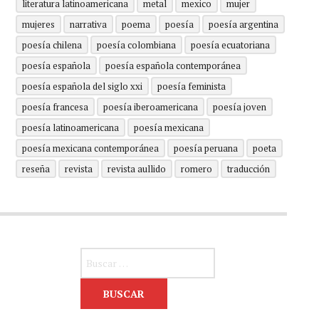
literatura latinoamericana
metal
mexico
mujer
mujeres
narrativa
poema
poesía
poesía argentina
poesía chilena
poesía colombiana
poesía ecuatoriana
poesía española
poesía española contemporánea
poesía española del siglo xxi
poesía feminista
poesía francesa
poesía iberoamericana
poesía joven
poesía latinoamericana
poesía mexicana
poesía mexicana contemporánea
poesía peruana
poeta
reseña
revista
revista aullido
romero
traducción
Buscar: