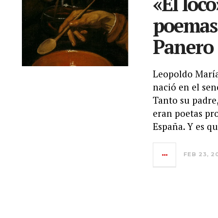
«El loco
poemas
Panero
Leopoldo María
nació en el sen
Tanto su padre
eran poetas pr
España. Y es q
FEB 23, 2