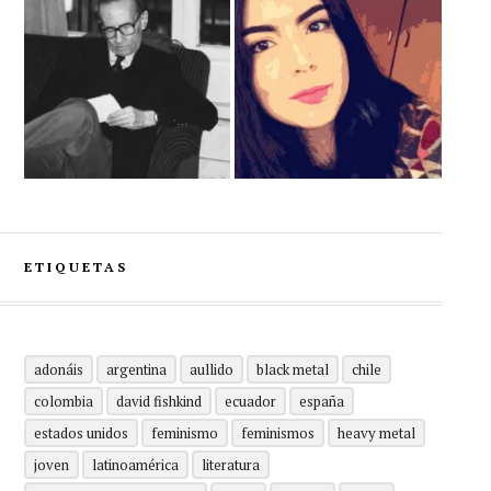
ETIQUETAS
adonáis
argentina
aullido
black metal
chile
colombia
david fishkind
ecuador
españa
estados unidos
feminismo
feminismos
heavy metal
joven
latinoamérica
literatura