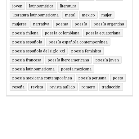
joven
latinoamérica
literatura
literatura latinoamericana
metal
mexico
mujer
mujeres
narrativa
poema
poesía
poesía argentina
poesía chilena
poesía colombiana
poesía ecuatoriana
poesía española
poesía española contemporánea
poesía española del siglo xxi
poesía feminista
poesía francesa
poesía iberoamericana
poesía joven
poesía latinoamericana
poesía mexicana
poesía mexicana contemporánea
poesía peruana
poeta
reseña
revista
revista aullido
romero
traducción