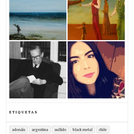
ETIQUETAS
adonáis
argentina
aullido
black metal
chile