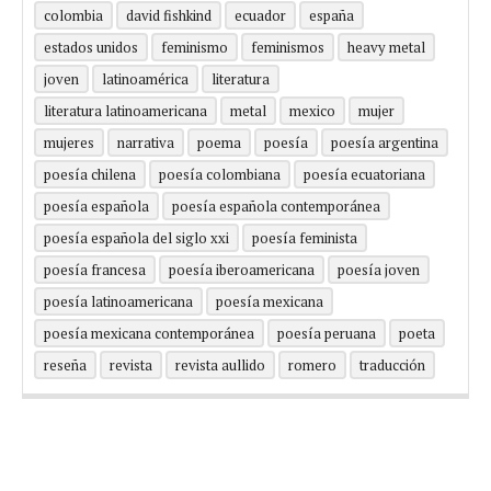
colombia
david fishkind
ecuador
españa
estados unidos
feminismo
feminismos
heavy metal
joven
latinoamérica
literatura
literatura latinoamericana
metal
mexico
mujer
mujeres
narrativa
poema
poesía
poesía argentina
poesía chilena
poesía colombiana
poesía ecuatoriana
poesía española
poesía española contemporánea
poesía española del siglo xxi
poesía feminista
poesía francesa
poesía iberoamericana
poesía joven
poesía latinoamericana
poesía mexicana
poesía mexicana contemporánea
poesía peruana
poeta
reseña
revista
revista aullido
romero
traducción