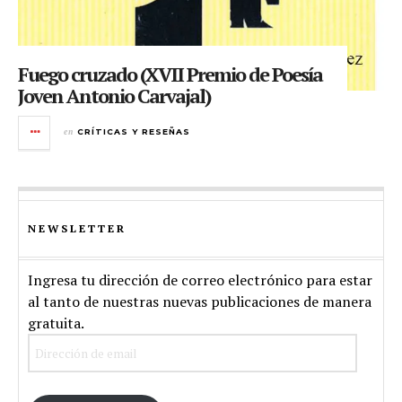
Fuego cruzado (XVII Premio de Poesía
Joven Antonio Carvajal)
en
CRÍTICAS Y RESEÑAS
NEWSLETTER
Ingresa tu dirección de correo electrónico para estar
al tanto de nuestras nuevas publicaciones de manera
gratuita.
Dirección
de
email