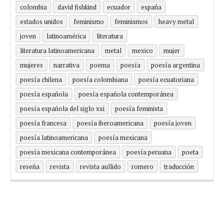
colombia
david fishkind
ecuador
españa
estados unidos
feminismo
feminismos
heavy metal
joven
latinoamérica
literatura
literatura latinoamericana
metal
mexico
mujer
mujeres
narrativa
poema
poesía
poesía argentina
poesía chilena
poesía colombiana
poesía ecuatoriana
poesía española
poesía española contemporánea
poesía española del siglo xxi
poesía feminista
poesía francesa
poesía iberoamericana
poesía joven
poesía latinoamericana
poesía mexicana
poesía mexicana contemporánea
poesía peruana
poeta
reseña
revista
revista aullido
romero
traducción