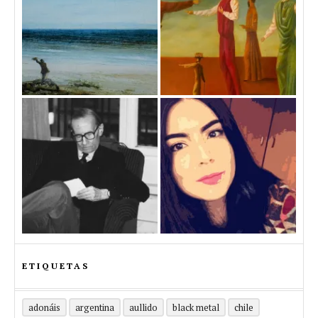
ETIQUETAS
adonáis
argentina
aullido
black metal
chile