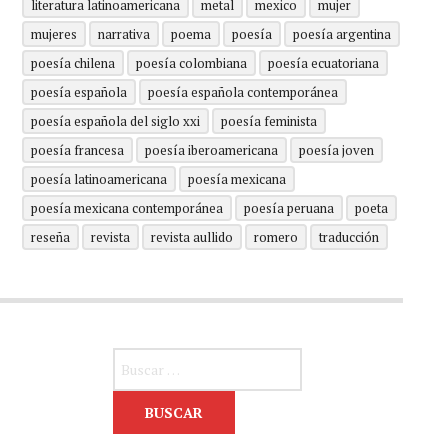
literatura latinoamericana
metal
mexico
mujer
mujeres
narrativa
poema
poesía
poesía argentina
poesía chilena
poesía colombiana
poesía ecuatoriana
poesía española
poesía española contemporánea
poesía española del siglo xxi
poesía feminista
poesía francesa
poesía iberoamericana
poesía joven
poesía latinoamericana
poesía mexicana
poesía mexicana contemporánea
poesía peruana
poeta
reseña
revista
revista aullido
romero
traducción
Buscar: