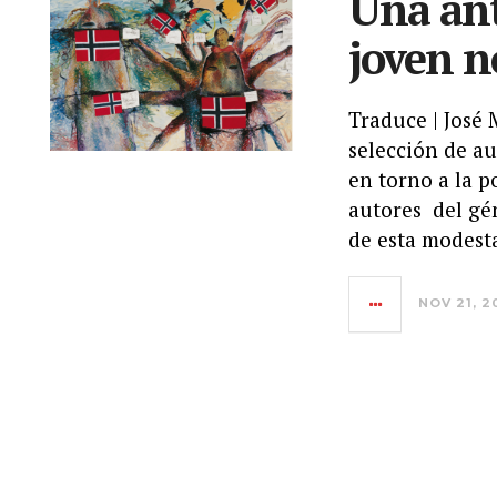
Una ant
joven n
Traduce | José
selección de au
en torno a la p
autores del gén
de esta modesta
NOV 21, 2