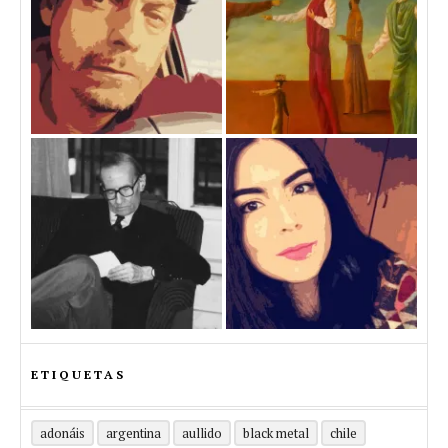
ETIQUETAS
adonáis
argentina
aullido
black metal
chile