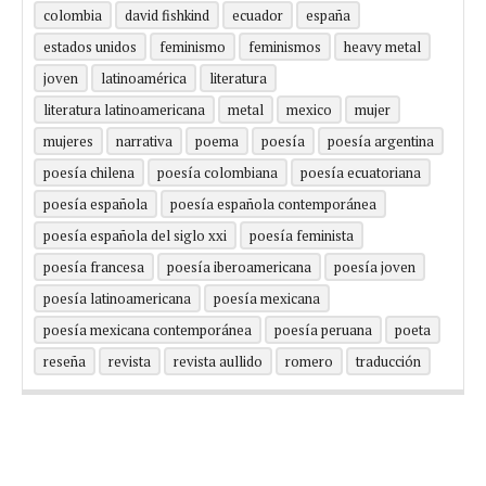
colombia
david fishkind
ecuador
españa
estados unidos
feminismo
feminismos
heavy metal
joven
latinoamérica
literatura
literatura latinoamericana
metal
mexico
mujer
mujeres
narrativa
poema
poesía
poesía argentina
poesía chilena
poesía colombiana
poesía ecuatoriana
poesía española
poesía española contemporánea
poesía española del siglo xxi
poesía feminista
poesía francesa
poesía iberoamericana
poesía joven
poesía latinoamericana
poesía mexicana
poesía mexicana contemporánea
poesía peruana
poeta
reseña
revista
revista aullido
romero
traducción