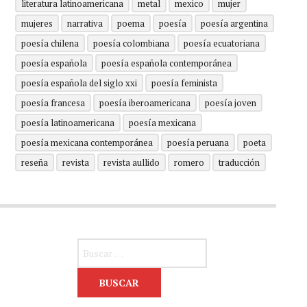
literatura latinoamericana
metal
mexico
mujer
mujeres
narrativa
poema
poesía
poesía argentina
poesía chilena
poesía colombiana
poesía ecuatoriana
poesía española
poesía española contemporánea
poesía española del siglo xxi
poesía feminista
poesía francesa
poesía iberoamericana
poesía joven
poesía latinoamericana
poesía mexicana
poesía mexicana contemporánea
poesía peruana
poeta
reseña
revista
revista aullido
romero
traducción
Buscar: