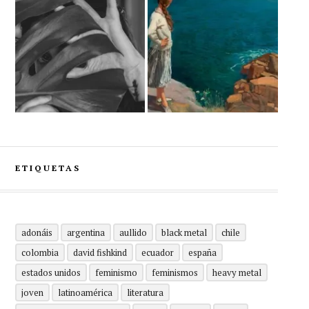
ETIQUETAS
adonáis
argentina
aullido
black metal
chile
colombia
david fishkind
ecuador
españa
estados unidos
feminismo
feminismos
heavy metal
joven
latinoamérica
literatura