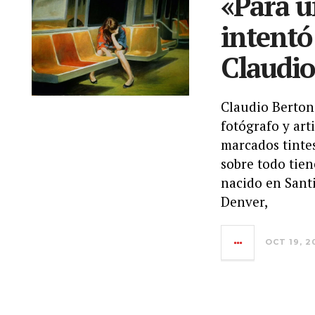
«Para u
intentó
Claudio
Claudio Bertoni
fotógrafo y art
marcados tintes
sobre todo tien
nacido en Sant
Denver,
OCT 19, 2