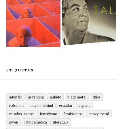
ETIQUETAS
adonáis
argentina
aullido
black metal
chile
colombia
david fishkind
ecuador
españa
estados unidos
feminismo
feminismos
heavy metal
joven
latinoamérica
literatura