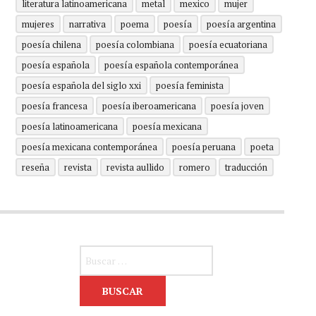
literatura latinoamericana
metal
mexico
mujer
mujeres
narrativa
poema
poesía
poesía argentina
poesía chilena
poesía colombiana
poesía ecuatoriana
poesía española
poesía española contemporánea
poesía española del siglo xxi
poesía feminista
poesía francesa
poesía iberoamericana
poesía joven
poesía latinoamericana
poesía mexicana
poesía mexicana contemporánea
poesía peruana
poeta
reseña
revista
revista aullido
romero
traducción
Buscar: