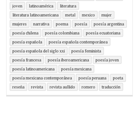
joven
latinoamérica
literatura
literatura latinoamericana
metal
mexico
mujer
mujeres
narrativa
poema
poesía
poesía argentina
poesía chilena
poesía colombiana
poesía ecuatoriana
poesía española
poesía española contemporánea
poesía española del siglo xxi
poesía feminista
poesía francesa
poesía iberoamericana
poesía joven
poesía latinoamericana
poesía mexicana
poesía mexicana contemporánea
poesía peruana
poeta
reseña
revista
revista aullido
romero
traducción