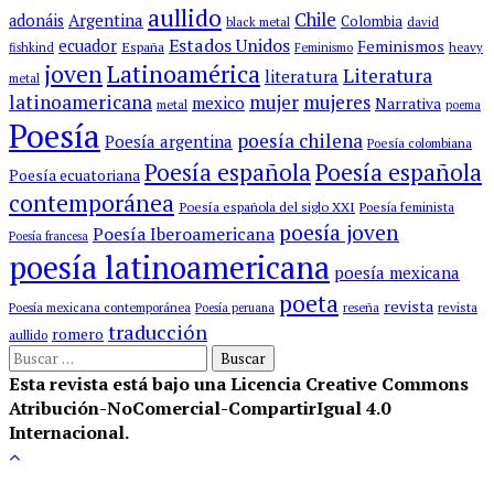
aullido
Chile
Argentina
adonáis
Colombia
black metal
david
Estados Unidos
ecuador
Feminismos
España
fishkind
Feminismo
heavy
Latinoamérica
joven
Literatura
literatura
metal
latinoamericana
mujer
mujeres
mexico
Narrativa
metal
poema
Poesía
poesía chilena
Poesía argentina
Poesía colombiana
Poesía española
Poesía española
Poesía ecuatoriana
contemporánea
Poesía española del siglo XXI
Poesía feminista
poesía joven
Poesía Iberoamericana
Poesía francesa
poesía latinoamericana
poesía mexicana
poeta
revista
revista
Poesía mexicana contemporánea
Poesía peruana
reseña
traducción
romero
aullido
Buscar:
Esta revista está bajo una Licencia Creative Commons
Atribución-NoComercial-CompartirIgual 4.0
Internacional.