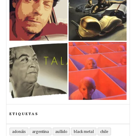
ETIQUETAS
adonáis
argentina
aullido
black metal
chile