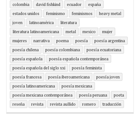
colombia
david fishkind
ecuador
españa
estados unidos
feminismo
feminismos
heavy metal
joven
latinoamérica
literatura
literatura latinoamericana
metal
mexico
mujer
mujeres
narrativa
poema
poesía
poesía argentina
poesía chilena
poesía colombiana
poesía ecuatoriana
poesía española
poesía española contemporánea
poesía española del siglo xxi
poesía feminista
poesía francesa
poesía iberoamericana
poesía joven
poesía latinoamericana
poesía mexicana
poesía mexicana contemporánea
poesía peruana
poeta
reseña
revista
revista aullido
romero
traducción