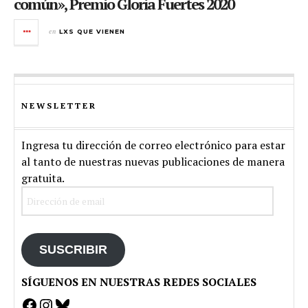
común», Premio Gloria Fuertes 2020
en
LXS QUE VIENEN
NEWSLETTER
Ingresa tu dirección de correo electrónico para estar
al tanto de nuestras nuevas publicaciones de manera
gratuita.
Dirección
de
email
SUSCRIBIR
SÍGUENOS EN NUESTRAS REDES SOCIALES
Facebook
Instagram
Bluesky