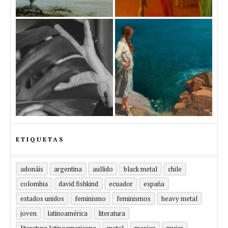
ETIQUETAS
adonáis
argentina
aullido
black metal
chile
colombia
david fishkind
ecuador
españa
estados unidos
feminismo
feminismos
heavy metal
joven
latinoamérica
literatura
literatura latinoamericana
metal
mexico
mujer