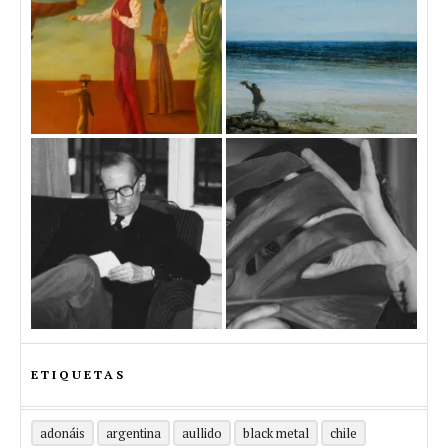
ETIQUETAS
adonáis
argentina
aullido
black metal
chile