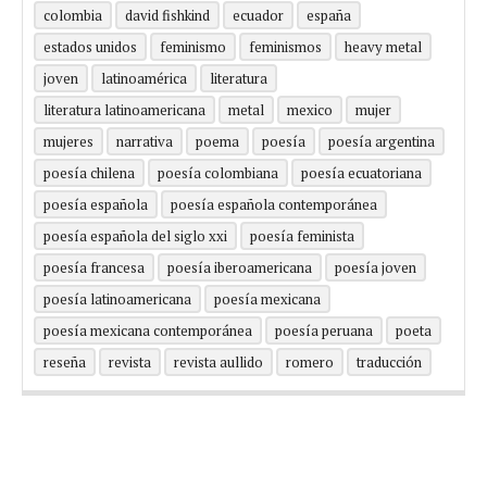
colombia
david fishkind
ecuador
españa
estados unidos
feminismo
feminismos
heavy metal
joven
latinoamérica
literatura
literatura latinoamericana
metal
mexico
mujer
mujeres
narrativa
poema
poesía
poesía argentina
poesía chilena
poesía colombiana
poesía ecuatoriana
poesía española
poesía española contemporánea
poesía española del siglo xxi
poesía feminista
poesía francesa
poesía iberoamericana
poesía joven
poesía latinoamericana
poesía mexicana
poesía mexicana contemporánea
poesía peruana
poeta
reseña
revista
revista aullido
romero
traducción