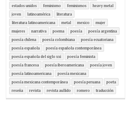
estados unidos
feminismo
feminismos
heavy metal
joven
latinoamérica
literatura
literatura latinoamericana
metal
mexico
mujer
mujeres
narrativa
poema
poesía
poesía argentina
poesía chilena
poesía colombiana
poesía ecuatoriana
poesía española
poesía española contemporánea
poesía española del siglo xxi
poesía feminista
poesía francesa
poesía iberoamericana
poesía joven
poesía latinoamericana
poesía mexicana
poesía mexicana contemporánea
poesía peruana
poeta
reseña
revista
revista aullido
romero
traducción