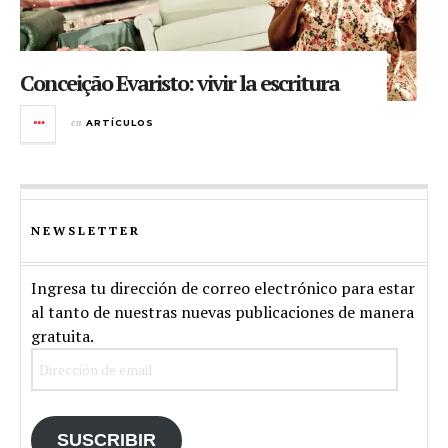
Conceição Evaristo: vivir la escritura
en
ARTÍCULOS
NEWSLETTER
Ingresa tu dirección de correo electrónico para estar
al tanto de nuestras nuevas publicaciones de manera
gratuita.
Dirección
de
email
SUSCRIBIR