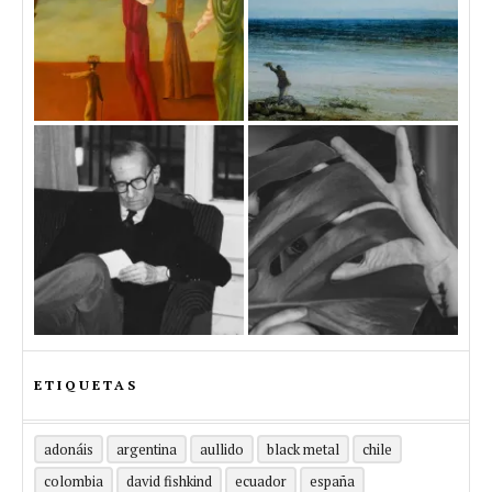
ETIQUETAS
adonáis
argentina
aullido
black metal
chile
colombia
david fishkind
ecuador
españa