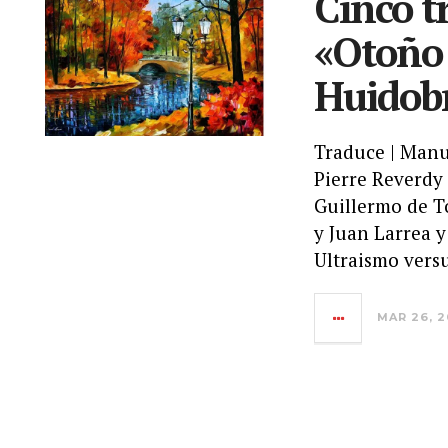
Cinco t
«Otoño 
Huidob
Traduce | Manu
Pierre Reverdy
Guillermo de T
y Juan Larrea y
Ultraismo vers
MAR 26, 2