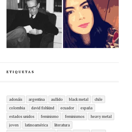
ETIQUETAS
adonáis
argentina
aullido
black metal
chile
colombia
david fishkind
ecuador
españa
estados unidos
feminismo
feminismos
heavy metal
joven
latinoamérica
literatura