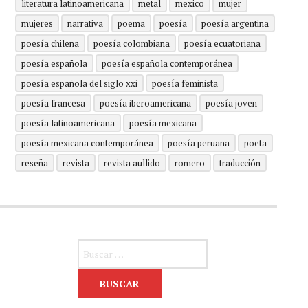
literatura latinoamericana
metal
mexico
mujer
mujeres
narrativa
poema
poesía
poesía argentina
poesía chilena
poesía colombiana
poesía ecuatoriana
poesía española
poesía española contemporánea
poesía española del siglo xxi
poesía feminista
poesía francesa
poesía iberoamericana
poesía joven
poesía latinoamericana
poesía mexicana
poesía mexicana contemporánea
poesía peruana
poeta
reseña
revista
revista aullido
romero
traducción
Buscar: