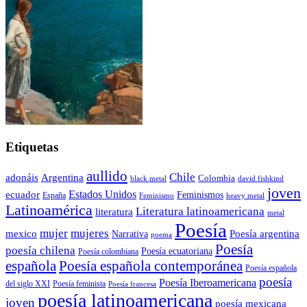
Etiquetas
aullido
Chile
adonáis
Argentina
Colombia
black metal
david fishkind
joven
Estados Unidos
ecuador
Feminismos
España
Feminismo
heavy metal
Latinoamérica
Literatura latinoamericana
literatura
metal
Poesía
mujer
mujeres
mexico
Poesía argentina
Narrativa
poema
Poesía
poesía chilena
Poesía ecuatoriana
Poesía colombiana
Poesía española contemporánea
española
Poesía española
poesía
Poesía Iberoamericana
del siglo XXI
Poesía feminista
Poesía francesa
poesía latinoamericana
joven
poesía mexicana