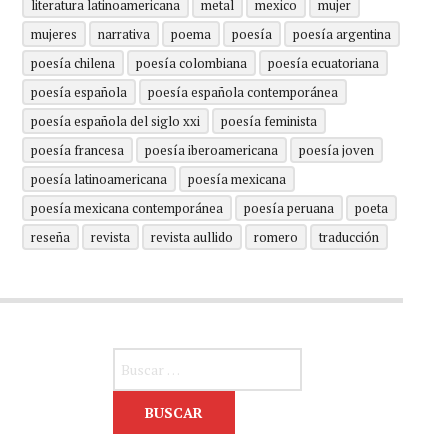
literatura latinoamericana
metal
mexico
mujer
mujeres
narrativa
poema
poesía
poesía argentina
poesía chilena
poesía colombiana
poesía ecuatoriana
poesía española
poesía española contemporánea
poesía española del siglo xxi
poesía feminista
poesía francesa
poesía iberoamericana
poesía joven
poesía latinoamericana
poesía mexicana
poesía mexicana contemporánea
poesía peruana
poeta
reseña
revista
revista aullido
romero
traducción
Buscar: