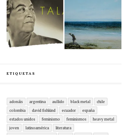
ETIQUETAS
adonáis
argentina
aullido
black metal
chile
colombia
david fishkind
ecuador
españa
estados unidos
feminismo
feminismos
heavy metal
joven
latinoamérica
literatura