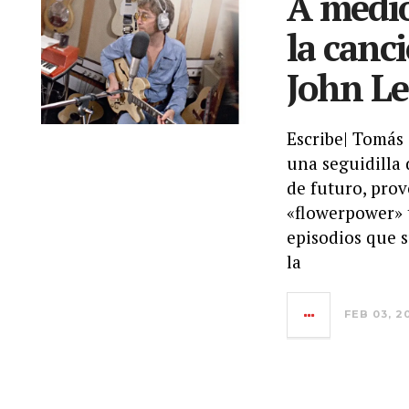
A medio
la canc
John L
Escribe| Tomás 
una seguidilla 
de futuro, prov
«flowerpower» 
episodios que s
la
FEB 03, 2