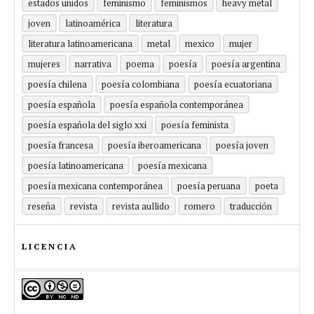
estados unidos
feminismo
feminismos
heavy metal
joven
latinoamérica
literatura
literatura latinoamericana
metal
mexico
mujer
mujeres
narrativa
poema
poesía
poesía argentina
poesía chilena
poesía colombiana
poesía ecuatoriana
poesía española
poesía española contemporánea
poesía española del siglo xxi
poesía feminista
poesía francesa
poesía iberoamericana
poesía joven
poesía latinoamericana
poesía mexicana
poesía mexicana contemporánea
poesía peruana
poeta
reseña
revista
revista aullido
romero
traducción
LICENCIA