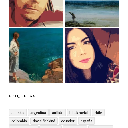
ETIQUETAS
adonáis
argentina
aullido
black metal
chile
colombia
david fishkind
ecuador
españa