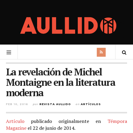
La revelación de Michel
Montaigne en la literatura
moderna
FEB 10, 2016
por
REVISTA AULLIDO
en
ARTÍCULOS
Artículo
publicado originalmente en
Témpora
Magazine
el 22 de junio de 2014.