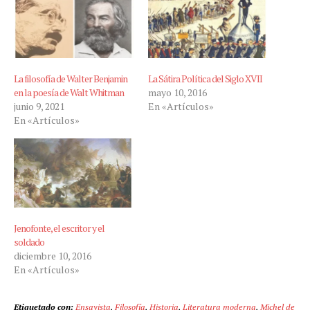
La filosofía de Walter Benjamin
La Sátira Política del Siglo XVII
en la poesía de Walt Whitman
mayo 10, 2016
junio 9, 2021
En «Artículos»
En «Artículos»
Jenofonte, el escritor y el
soldado
diciembre 10, 2016
En «Artículos»
Etiquetado con:
Ensayista
,
Filosofía
,
Historia
,
Literatura moderna
,
Michel de