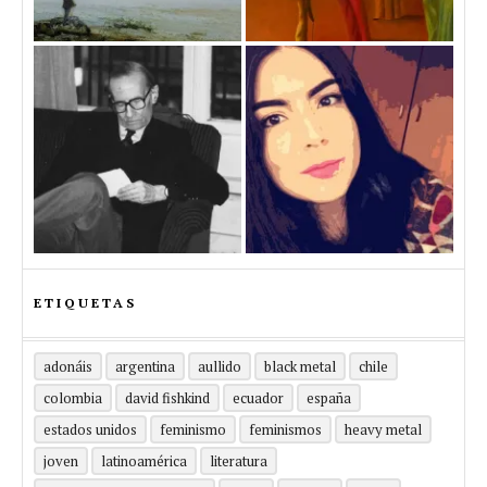
ETIQUETAS
adonáis
argentina
aullido
black metal
chile
colombia
david fishkind
ecuador
españa
estados unidos
feminismo
feminismos
heavy metal
joven
latinoamérica
literatura