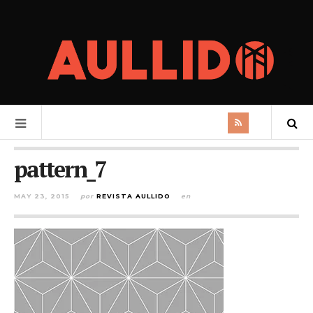
pattern_7
MAY 23, 2015
por
REVISTA AULLIDO
en