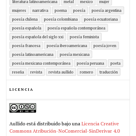
literatura latinoamericana
metal
mexico
mujer
mujeres
narrativa
poema
poesía
poesía argentina
poesía chilena
poesía colombiana
poesía ecuatoriana
poesía española
poesía española contemporánea
poesía española del siglo xxi
poesía feminista
poesía francesa
poesía iberoamericana
poesía joven
poesía latinoamericana
poesía mexicana
poesía mexicana contemporánea
poesía peruana
poeta
reseña
revista
revista aullido
romero
traducción
LICENCIA
Aullido
está distribuido bajo una
Licencia Creative
Commons Atribución-NoComercial-SinDerivar 4.0