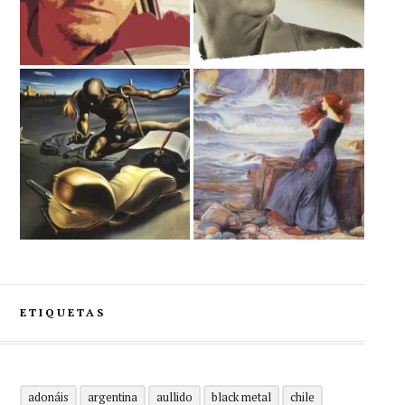
ETIQUETAS
adonáis
argentina
aullido
black metal
chile