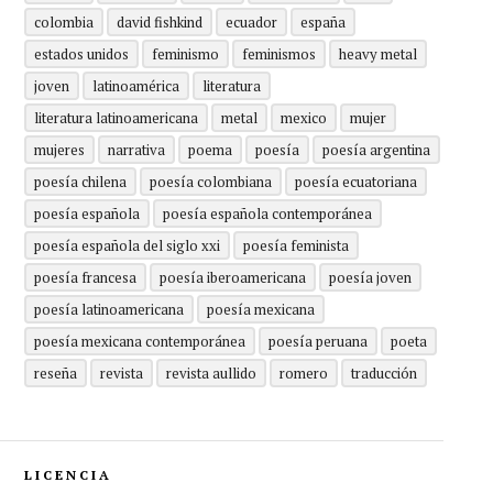
colombia
david fishkind
ecuador
españa
estados unidos
feminismo
feminismos
heavy metal
joven
latinoamérica
literatura
literatura latinoamericana
metal
mexico
mujer
mujeres
narrativa
poema
poesía
poesía argentina
poesía chilena
poesía colombiana
poesía ecuatoriana
poesía española
poesía española contemporánea
poesía española del siglo xxi
poesía feminista
poesía francesa
poesía iberoamericana
poesía joven
poesía latinoamericana
poesía mexicana
poesía mexicana contemporánea
poesía peruana
poeta
reseña
revista
revista aullido
romero
traducción
LICENCIA