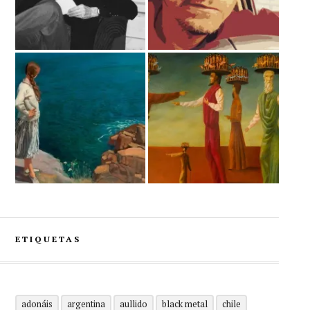
ETIQUETAS
adonáis
argentina
aullido
black metal
chile