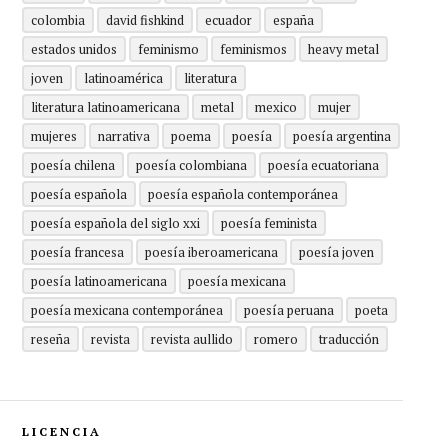
colombia
david fishkind
ecuador
españa
estados unidos
feminismo
feminismos
heavy metal
joven
latinoamérica
literatura
literatura latinoamericana
metal
mexico
mujer
mujeres
narrativa
poema
poesía
poesía argentina
poesía chilena
poesía colombiana
poesía ecuatoriana
poesía española
poesía española contemporánea
poesía española del siglo xxi
poesía feminista
poesía francesa
poesía iberoamericana
poesía joven
poesía latinoamericana
poesía mexicana
poesía mexicana contemporánea
poesía peruana
poeta
reseña
revista
revista aullido
romero
traducción
LICENCIA