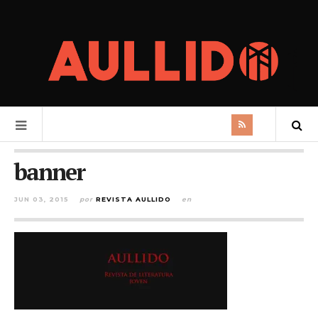
banner
JUN 03, 2015
por
REVISTA AULLIDO
en