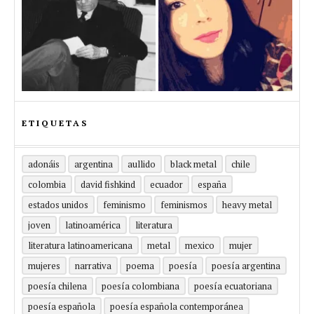
ETIQUETAS
adonáis
argentina
aullido
black metal
chile
colombia
david fishkind
ecuador
españa
estados unidos
feminismo
feminismos
heavy metal
joven
latinoamérica
literatura
literatura latinoamericana
metal
mexico
mujer
mujeres
narrativa
poema
poesía
poesía argentina
poesía chilena
poesía colombiana
poesía ecuatoriana
poesía española
poesía española contemporánea