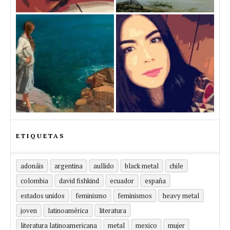
ETIQUETAS
adonáis
argentina
aullido
black metal
chile
colombia
david fishkind
ecuador
españa
estados unidos
feminismo
feminismos
heavy metal
joven
latinoamérica
literatura
literatura latinoamericana
metal
mexico
mujer