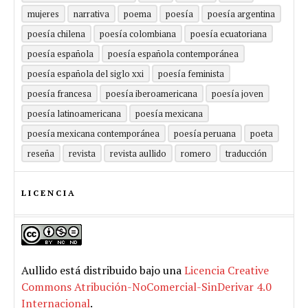
mujeres
narrativa
poema
poesía
poesía argentina
poesía chilena
poesía colombiana
poesía ecuatoriana
poesía española
poesía española contemporánea
poesía española del siglo xxi
poesía feminista
poesía francesa
poesía iberoamericana
poesía joven
poesía latinoamericana
poesía mexicana
poesía mexicana contemporánea
poesía peruana
poeta
reseña
revista
revista aullido
romero
traducción
LICENCIA
Aullido
está distribuido bajo una
Licencia Creative
Commons Atribución-NoComercial-SinDerivar 4.0
Internacional
.