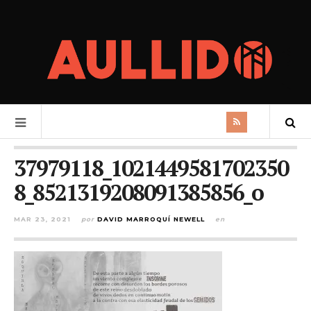
37979118_1021449581702350
8_8521319208091385856_o
MAR 23, 2021
por
DAVID MARROQUÍ NEWELL
en