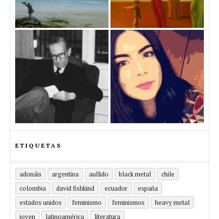
ETIQUETAS
adonáis
argentina
aullido
black metal
chile
colombia
david fishkind
ecuador
españa
estados unidos
feminismo
feminismos
heavy metal
joven
latinoamérica
literatura