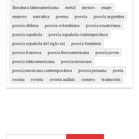
literatura latinoamericana
metal
mexico
mujer
mujeres
narrativa
poema
poesía
poesía argentina
poesía chilena
poesía colombiana
poesía ecuatoriana
poesía española
poesía española contemporánea
poesía española del siglo xxi
poesía feminista
poesía francesa
poesía iberoamericana
poesía joven
poesía latinoamericana
poesía mexicana
poesía mexicana contemporánea
poesía peruana
poeta
reseña
revista
revista aullido
romero
traducción
Buscar: