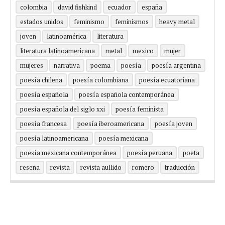
colombia
david fishkind
ecuador
españa
estados unidos
feminismo
feminismos
heavy metal
joven
latinoamérica
literatura
literatura latinoamericana
metal
mexico
mujer
mujeres
narrativa
poema
poesía
poesía argentina
poesía chilena
poesía colombiana
poesía ecuatoriana
poesía española
poesía española contemporánea
poesía española del siglo xxi
poesía feminista
poesía francesa
poesía iberoamericana
poesía joven
poesía latinoamericana
poesía mexicana
poesía mexicana contemporánea
poesía peruana
poeta
reseña
revista
revista aullido
romero
traducción