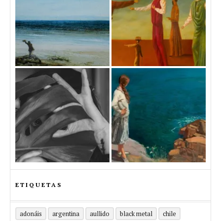
ETIQUETAS
adonáis
argentina
aullido
black metal
chile