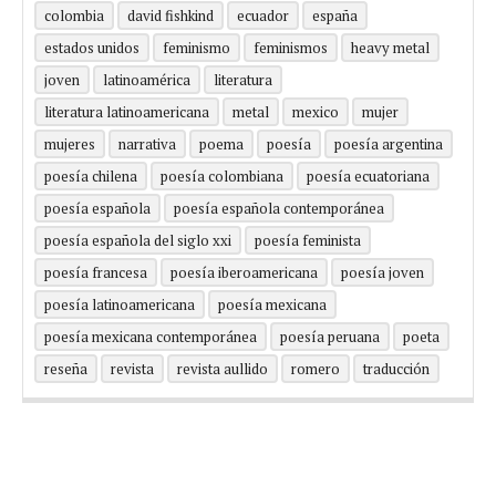
colombia
david fishkind
ecuador
españa
estados unidos
feminismo
feminismos
heavy metal
joven
latinoamérica
literatura
literatura latinoamericana
metal
mexico
mujer
mujeres
narrativa
poema
poesía
poesía argentina
poesía chilena
poesía colombiana
poesía ecuatoriana
poesía española
poesía española contemporánea
poesía española del siglo xxi
poesía feminista
poesía francesa
poesía iberoamericana
poesía joven
poesía latinoamericana
poesía mexicana
poesía mexicana contemporánea
poesía peruana
poeta
reseña
revista
revista aullido
romero
traducción