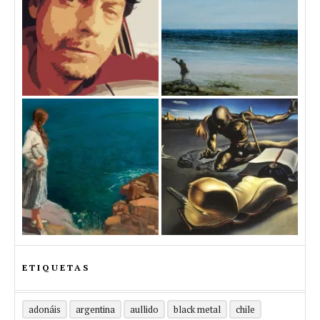
ETIQUETAS
adonáis
argentina
aullido
black metal
chile