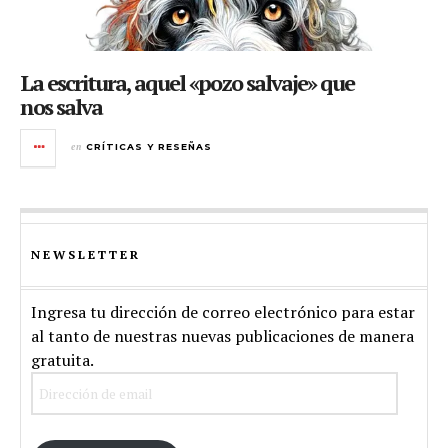
La escritura, aquel «pozo salvaje» que
nos salva
en
CRÍTICAS Y RESEÑAS
NEWSLETTER
Ingresa tu dirección de correo electrónico para estar
al tanto de nuestras nuevas publicaciones de manera
gratuita.
Dirección
de
email